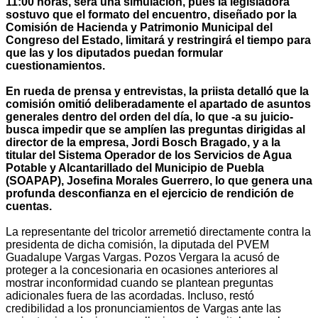
11:00 horas, será una simulación, pues la legisladora
sostuvo que el formato del encuentro, diseñado por la
Comisión de Hacienda y Patrimonio Municipal del
Congreso del Estado, limitará y restringirá el tiempo para
que las y los diputados puedan formular
cuestionamientos.
En rueda de prensa y entrevistas, la priista detalló que la
comisión omitió deliberadamente el apartado de asuntos
generales dentro del orden del día, lo que -a su juicio-
busca impedir que se amplíen las preguntas dirigidas al
director de la empresa, Jordi Bosch Bragado, y a la
titular del Sistema Operador de los Servicios de Agua
Potable y Alcantarillado del Municipio de Puebla
(SOAPAP), Josefina Morales Guerrero, lo que genera una
profunda desconfianza en el ejercicio de rendición de
cuentas.
La representante del tricolor arremetió directamente contra la
presidenta de dicha comisión, la diputada del PVEM
Guadalupe Vargas Vargas. Pozos Vergara la acusó de
proteger a la concesionaria en ocasiones anteriores al
mostrar inconformidad cuando se plantean preguntas
adicionales fuera de las acordadas. Incluso, restó
credibilidad a los pronunciamientos de Vargas ante las