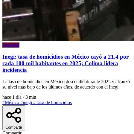
Nacional
Inegi: tasa de homicidios en México cayó a 21.4 por
cada 100 mil habitantes en 2025; Colima lidera
incidencia
La tasa de homicidios en México descendió durante 2025 y alcanzó
su nivel más bajo de los últimos años, de acuerdo con el Inegi.
hace 1 día
·
3 min
#México
#inegi
#Tasa de homicidios
Compartir
Compartir