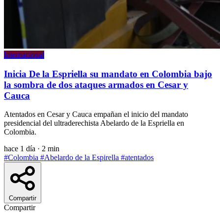
Internacional
Inicia De la Espriella su mandato en Colombia bajo
la sombra de dos ataques armados en Cesar y
Cauca
Atentados en Cesar y Cauca empañan el inicio del mandato
presidencial del ultraderechista Abelardo de la Espriella en
Colombia.
hace 1 día
·
2 min
#Colombia
#Abelardo de la Espirella
#atentados
Compartir
Compartir