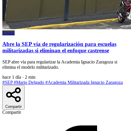
Estatal
Abre la SEP vía de regularización para escuelas
militarizadas si eliminan el enfoque castrense
SEP abre vía para regularizar la Academia Ignacio Zaragoza si
elimina el modelo militarizado.
hace 1 día
·
2 min
#SEP
#Mario Delgado
#Academia Militarizada Ignacio Zaragoza
Compartir
Compartir