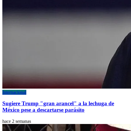
Internacional
Sugiere Trump "gran arancel" a la lechuga de
México pese a descartarse parásito
hace 2 semanas