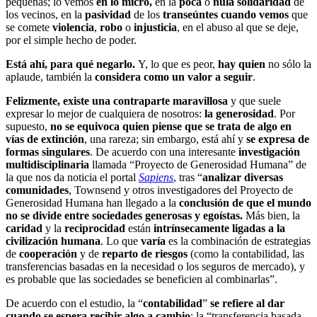
pequeñas; lo vemos
en lo micro,
en la
poca
o
nula solidaridad
de
los vecinos, en la
pasividad
de los
transeúntes cuando vemos
que
se comete
violencia
,
robo
o
injusticia
, en el abuso al que se deje,
por el simple hecho de poder.
Está ahí, para qué negarlo.
Y, lo que es peor,
hay quien
no sólo la
aplaude, también la
considera como un valor a seguir
.
Felizmente, existe una contraparte maravillosa
y que suele
expresar lo mejor de cualquiera de nosotros:
la generosidad
. Por
supuesto,
no se equivoca quien piense que se trata de algo en
vías de extinción
, una rareza; sin embargo, está ahí y
se expresa de
formas singulares
. De acuerdo con una interesante
investigación
multidisciplinaria
llamada “Proyecto de Generosidad Humana” de
la que nos da noticia el portal
Sapiens
, tras “
analizar diversas
comunidades
, Townsend y otros investigadores del Proyecto de
Generosidad Humana han llegado a la
conclusión de que el mundo
no se divide entre sociedades generosas y egoístas.
Más bien, la
caridad
y la
reciprocidad
están
intrínsecamente ligadas a la
civilización humana
. Lo que
varía
es la combinación de estrategias
de
cooperación
y de
reparto de riesgos
(como la contabilidad, las
transferencias basadas en la necesidad o los seguros de mercado), y
es probable que las sociedades se beneficien al combinarlas”.
De acuerdo con el estudio, la “
contabilidad
”
se refiere al dar
cuando se espera recibir algo a cambio
; la “transferencia basada