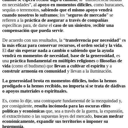
en necesidades”, al
apoyo en momentos difíciles
, como huracanes,
sequías o terremotos,
sabiendo que el mismo apoyo vendrá
cuando nosotros lo suframos
; los “
seguros de mercado
” se
refieren a la
práctica de asegurar a través de compañías
específicas para, de darse el
caso de un siniestro
, r
ecibir una
compensación que pueda servir
.
De acuerdo con sus resultados, la “
transferencia por necesidad
” e
s
la más eficaz para conservar recursos, el orden social y la vida
.
El
dar sin esperar nada a cambio o sabiendo que la ayuda
vendrá en momentos de necesidad
,
base de la generosidad
, es
una
práctica fundamental en múltiples religiones
o
filosofías de
vida
(como el budismo) que
llevan a cultivar el espíritu
y a
construir armonía en comunidad
y llevan a la iluminación.
La generosidad brota en momentos difíciles, todos la hemos
prodigado o la hemos recibido, no importa si se trata de dádivas
o apoyos materiales o espirituales.
Es, como lo dije, una contraparte fundamental de la mezquindad y,
por consiguiente,
resulta incómoda para las oscuras elites
políticas
y económicas
que, sea a través de la guerra, la expansión,
el extractivismo o las supuestas leyes del mercado,
buscan medrar
económicamente, expandir sus territorios o imponer su
hegemonía
.