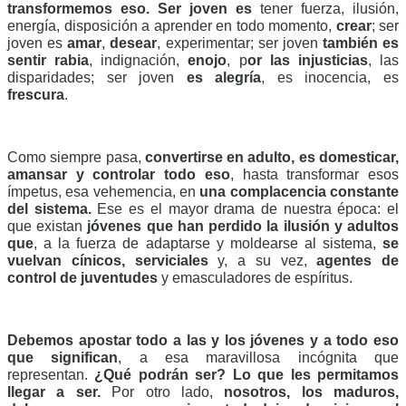
transformemos eso.
Ser joven es
 tener fuerza, ilusión, 
energía, disposición a aprender en todo momento, 
crear
; ser 
joven es 
amar
, 
desear
, experimentar; ser joven 
también es 
sentir rabia
, indignación, 
enojo
, p
or las injusticias
, las 
disparidades; ser joven 
es alegría
, es inocencia, es 
frescura
. 
Como siempre pasa,
 convertirse en adulto, es domesticar, 
amansar y controlar todo eso
, hasta transformar esos 
ímpetus, esa vehemencia, en 
una complacencia constante 
del sistema.
 Ese es el mayor drama de nuestra época: el 
que existan 
jóvenes que han perdido la ilusión y adultos 
que
, a la fuerza de adaptarse y moldearse al sistema, 
se 
vuelvan cínicos, serviciales
 y, a su vez, 
agentes de 
control de juventudes
 y emasculadores de espíritus. 
Debemos apostar todo a las y los jóvenes y a todo eso 
que significan
, a esa maravillosa incógnita que 
representan. 
¿Qué podrán ser? Lo que les permitamos 
llegar a ser.
 Por otro lado, 
nosotros, los maduros, 