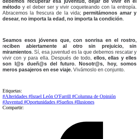
debemos recuperar esa juventud, dejar de vivir en el 
método
 y el deber ser y vivir coqueteando con la entropía. 
Abracemos la frescura de la vida; 
permitámonos amar y 
desear, no importa la edad, no importa la condición
. 
Seamos esos jóvenes
que, con sonrisa en el rostro, 
r
eciben abiertamente al otro sin prejuicio, sin 
miramientos
. Sí, esa juventud es la que debemos rescatar y 
vivir con y para ella. Después de todo, 
ellos, ellas y elles 
son l@s dueñ@s del futuro. Nosotr@s, hoy, somos 
meros pasajeros en ese viaje.
 Vivámoslo en conjunto.    
Etiquetas:
#Alteridades
#Israel León O'Farrill
#Columna de Opinión
#Juventud
#Oportunidades
#Sueños
#Ilusiones
Compartir: