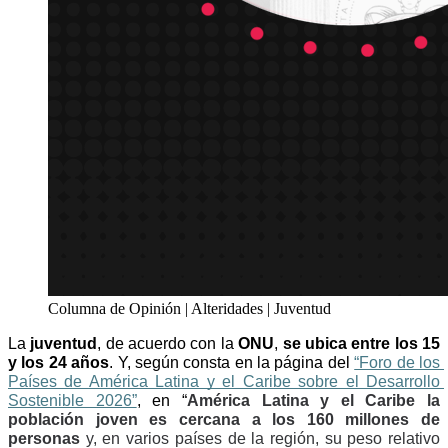
Columna de Opinión | Alteridades | Juventud
La 
juventud
, de acuerdo con la 
ONU
, 
se ubica entre los 15 
y los 24 años
. Y, según consta en la página del 
“Foro de los 
Países de América Latina y el Caribe sobre el Desarrollo 
Sostenible 2026”
, en “
América Latina y el Caribe la 
población joven es cercana a los 160 millones de 
personas
 y, en varios países de la región, su peso relativo 