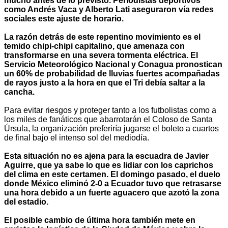
mucho antes de lo previsto. Periodistas deportivos
como Andrés Vaca y Alberto Lati aseguraron vía redes
sociales este ajuste de horario.
La razón detrás de este repentino movimiento es el
temido chipi-chipi capitalino, que amenaza con
transformarse en una severa tormenta eléctrica. El
Servicio Meteorológico Nacional y Conagua pronostican
un 60% de probabilidad de lluvias fuertes acompañadas
de rayos justo a la hora en que el Tri debía saltar a la
cancha.
Para evitar riesgos y proteger tanto a los futbolistas como a
los miles de fanáticos que abarrotarán el Coloso de Santa
Úrsula, la organización preferiría jugarse el boleto a cuartos
de final bajo el intenso sol del mediodía.
Esta situación no es ajena para la escuadra de Javier
Aguirre, que ya sabe lo que es lidiar con los caprichos
del clima en este certamen. El domingo pasado, el duelo
donde México eliminó 2-0 a Ecuador tuvo que retrasarse
una hora debido a un fuerte aguacero que azotó la zona
del estadio.
El posible cambio de última hora también mete en