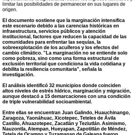
limitar las posibilidades de permanecer en sus lugares de
origen.
El documento sostiene que la marginación intensifica
este escenario debido a las carencias históricas en
infraestructura, servicios públicos y atención
institucional, factores que reducen la capacidad de las
comunidades para enfrentar las sequías, la
sobreexplotación de los acuíferos y los efectos del
cambio climático. "La marginación no se entiende solo
como pobreza, sino como una forma estructural de
exclusión territorial que condiciona la vida cotidiana y
debilita la resiliencia comunitaria", señala la
investigación.
El análisis identificó 32 municipios donde coinciden
altos niveles de estrés hídrico, marginación y migración,
aunque destacó a 15 demarcaciones con una condición
de triple vulnerabilidad socioambiental.
Entre ellas se encuentran Juan Galindo, Huauchinango,
Zaragoza, Yaonáhuac, Xicotepec, Teteles de Ávila
Castillo, Ahuazotepec, Zacatlán y Teziutlán. Asimismo,
Nauzontla, Atempan, Hueyapan, Zapotitlán de Méndez,
Tetela de Ocampo y Tuzamapan de Galeana fueron