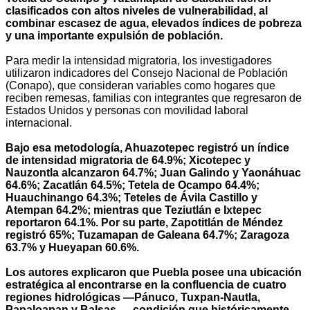
clasificados con altos niveles de vulnerabilidad, al
combinar escasez de agua, elevados índices de pobreza
y una importante expulsión de población.
Para medir la intensidad migratoria, los investigadores
utilizaron indicadores del Consejo Nacional de Población
(Conapo), que consideran variables como hogares que
reciben remesas, familias con integrantes que regresaron de
Estados Unidos y personas con movilidad laboral
internacional.
Bajo esa metodología, Ahuazotepec registró un índice
de intensidad migratoria de 64.9%; Xicotepec y
Nauzontla alcanzaron 64.7%; Juan Galindo y Yaonáhuac
64.6%; Zacatlán 64.5%; Tetela de Ocampo 64.4%;
Huauchinango 64.3%; Teteles de Ávila Castillo y
Atempan 64.2%; mientras que Teziutlán e Ixtepec
reportaron 64.1%. Por su parte, Zapotitlán de Méndez
registró 65%; Tuzamapan de Galeana 64.7%; Zaragoza
63.7% y Hueyapan 60.6%.
Los autores explicaron que Puebla posee una ubicación
estratégica al encontrarse en la confluencia de cuatro
regiones hidrológicas —Pánuco, Tuxpan-Nautla,
Papaloapan y Balsas—, condición que históricamente