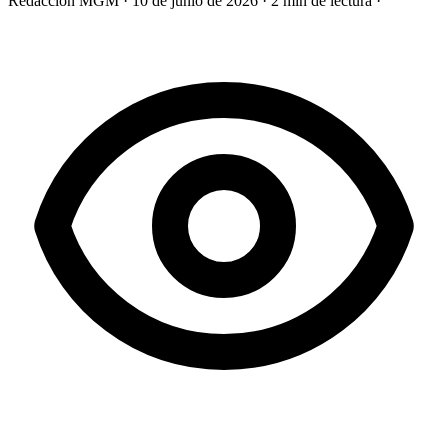
Redacción MGM
·
10 de junio de 2026
·
2 min de lectura
·