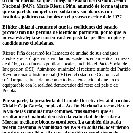
su fin en Puebla, ya que el dirigente estatal del Partido Acción
Nacional (PAN), Mario Riestra Piña, anunció de forma tajante
que su partido competirá en solitario y sin alianzas con
institutos políticos nacionales en el proceso electoral de 2027.
El líder albiazul argumentó que las coaliciones del pasado
provocaron una pérdida de identidad partidista, por lo que la
nueva estrategia se concentrará en postular perfiles propios y
candidaturas ciudadanas.
Riestra Piña desestimó los llamados de unidad de sus antiguos
aliados y aclaró que en la entidad no existen acercamientos ni mesas
de diálogo con fuerzas políticas locales, incluido el Pacto Social de
Integración (PSI). Asimismo, minimizó el reciente triunfo del Partido
Revolucionario Institucional (PRI) en el estado de Coahuila, al
señalar que se trata de un contexto local excepcional que no es
equiparable con la realidad democrática del resto del país o de
Puebla.
Por su parte, la presidenta del Comité Directivo Estatal tricolor,
Xitlalic Ceja García, emplazó a Acción Nacional a reconsiderar
la vía de las candidaturas comunes, tras sostener que el
resultado en Coahuila demostró la viabilidad de derrotar a
Morena mediante bloques opositores. La también diputada
federal cuestionó la viabilidad del PAN en solitario, advirtiendo
que de no consolidar alianzas, el partido corre el riesgo de