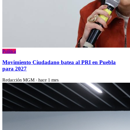
Política
Movimiento Ciudadano batea al PRI en Puebla
para 2027
Redacción MGM
·
hace 1 mes