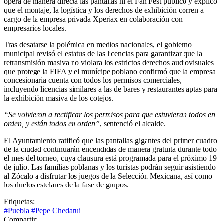
opera de manera directa las pantallas ni el Fan Fest público y explicó
que el montaje, la logística y los derechos de exhibición corren a
cargo de la empresa privada Xperiax en colaboración con
empresarios locales.
Tras desatarse la polémica en medios nacionales, el gobierno
municipal revisó el estatus de las licencias para garantizar que la
retransmisión masiva no violara los estrictos derechos audiovisuales
que protege la FIFA y el munícipe poblano confirmó que la empresa
concesionaria cuenta con todos los permisos comerciales,
incluyendo licencias similares a las de bares y restaurantes aptas para
la exhibición masiva de los cotejos.
“Se volvieron a rectificar los permisos para que estuvieran todos en
orden, y están todos en orden”
, sentenció el alcalde.
El Ayuntamiento ratificó que las pantallas gigantes del primer cuadro
de la ciudad continuarán encendidas de manera gratuita durante todo
el mes del torneo, cuya clausura está programada para el próximo 19
de julio. Las familias poblanas y los turistas podrán seguir asistiendo
al Zócalo a disfrutar los juegos de la Selección Mexicana, así como
los duelos estelares de la fase de grupos.
Etiquetas:
#Puebla
#Pepe Chedarui
Compartir: