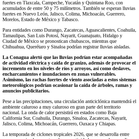
fuertes en Tlaxcala, Campeche, Yucatán y Quintana Roo, con
acumulados de entre 50 y 75 milímetros. También se esperan lluvias
fuertes en Nuevo León, Jalisco, Colima, Michoacán, Guerrero,
Morelos, Estado de México y Tabasco.
Para entidades como Durango, Zacatecas, Aguascalientes, Coahuila,
Tamaulipas, San Luis Potosí, Nayarit, Guanajuato, Hidalgo y
Ciudad de México se pronostican chubascos, mientras que
Chihuahua, Querétaro y Sinaloa podrían registrar lluvias aisladas.
La Conagua alertó que las lluvias podrían estar acompañadas
de actividad eléctrica y caída de granizo, además de provocar el
incremento en los niveles de ríos y arroyos, así como deslaves,
encharcamientos e inundaciones en zonas vulnerables.
Asimismo, las rachas fuertes de viento asociadas a estos sistemas
meteorológicos podrían ocasionar la caída de árboles, ramas y
anuncios publicitarios.
Pese a las precipitaciones, una circulación anticiclónica mantendrá el
ambiente caluroso a muy caluroso en gran parte del territorio
nacional. La onda de calor persistirá en estados como Baja
California Sur, Coahuila, Durango, Sinaloa, Zacatecas, Nayarit,
Jalisco, Colima, Michoacán, Guerrero, Oaxaca y Chiapas.
La temporada de ciclones tropicales 2026, que se desarrolla entre