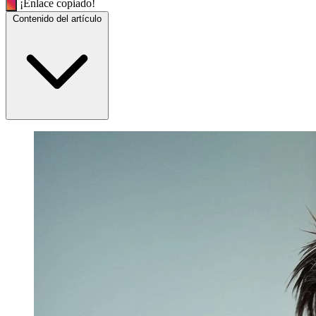
¡Enlace copiado!
Contenido del artículo