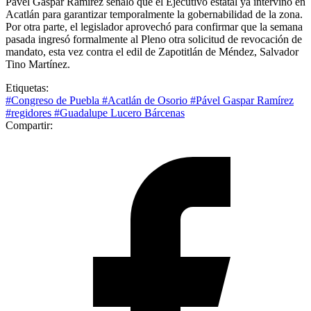
Pável Gaspar Ramírez señaló que el Ejecutivo estatal ya intervino en
Acatlán para garantizar temporalmente la gobernabilidad de la zona.
Por otra parte, el legislador aprovechó para confirmar que la semana
pasada ingresó formalmente al Pleno otra solicitud de revocación de
mandato, esta vez contra el edil de Zapotitlán de Méndez, Salvador
Tino Martínez.
Etiquetas:
#Congreso de Puebla
#Acatlán de Osorio
#Pável Gaspar Ramírez
#regidores
#Guadalupe Lucero Bárcenas
Compartir: