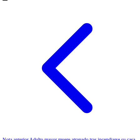
Nota anterior
Adulto mayor muere atrapado tras incendiarse su casa